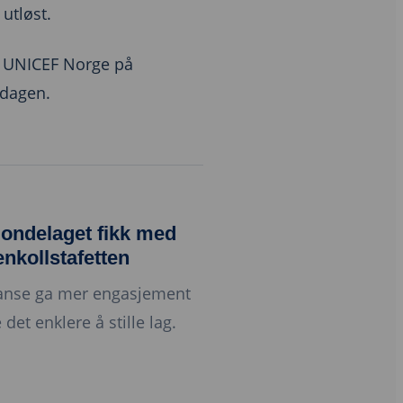
 utløst.
d UNICEF Norge på
rdagen.
ondelaget fikk med
enkollstafetten
ranse ga mer engasjement
 det enklere å stille lag.