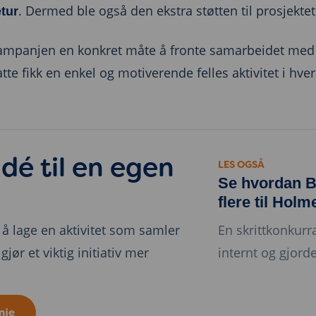
. Dermed ble også den ekstra støtten til prosjektet
etur
kampanjen en konkret måte å fronte samarbeidet me
te fikk en enkel og motiverende felles aktivitet i hve
idé til en egen
LES OGSÅ
Se hvordan B
flere til Holm
 å lage en aktivitet som samler
En skrittkonkur
gjør et viktig initiativ mer
internt og gjorde
nje