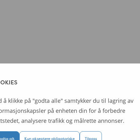
OKIES
 å klikke på "godta alle" samtykker du til lagring av
formasjonskapsler på enheten din for å forbedre
tstedet, analysere trafikk og målrette annonser.
odta alt
Kun akseptere obligatoriske
Tilpass