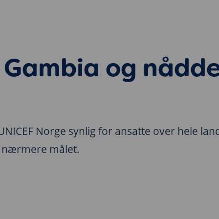
or Gambia og nådd
ICEF Norge synlig for ansatte over hele lande
m nærmere målet.