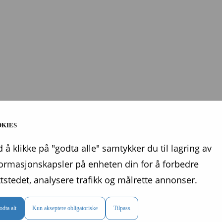
KIES
 å klikke på "godta alle" samtykker du til lagring av
formasjonskapsler på enheten din for å forbedre
tstedet, analysere trafikk og målrette annonser.
dta alt
Kun akseptere obligatoriske
Tilpass