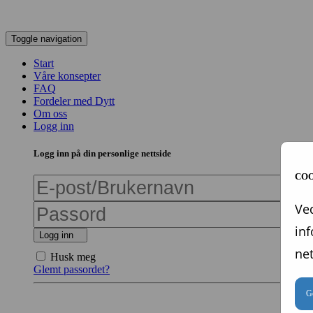
Toggle navigation
Start
Våre konsepter
FAQ
Fordeler med Dytt
Om oss
Logg inn
Logg inn på din personlige nettside
COO
Ved
in
Logg inn
net
Husk meg
Glemt passordet?
Go