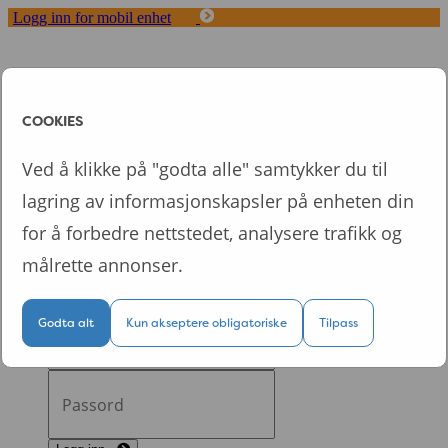
Logg inn for mobil enhet
Toggle
navigation
Start
COOKIES
Våre konsepter
FAQ
Ved å klikke på "godta alle" samtykker du til
Fordeler med Dytt
lagring av informasjonskapsler på enheten din
Om oss
for å forbedre nettstedet, analysere trafikk og
Logg inn
målrette annonser.
Logg inn på din personlige nettside
Godta alt
Kun akseptere obligatoriske
Tilpass