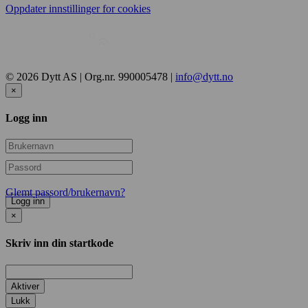
Oppdater innstillinger for cookies
© 2026 Dytt AS | Org.nr. 990005478 |
info@dytt.no
×
Logg inn
Glemt passord/brukernavn?
Logg inn
×
Skriv inn din startkode
Aktiver
Lukk