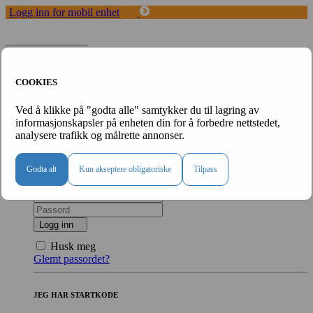
Logg inn for mobil enhet
Toggle navigation
Start
COOKIES
Våre konsepter
FAQ
Ved å klikke på "godta alle" samtykker du til lagring av
Fordeler med Dytt
informasjonskapsler på enheten din for å forbedre nettstedet,
Om oss
analysere trafikk og målrette annonser.
Logg inn
Logg inn på din personlige nettside
Godta alt
Kun akseptere obligatoriske
Tilpass
Logg inn
Husk meg
Glemt passordet?
JEG HAR STARTKODE